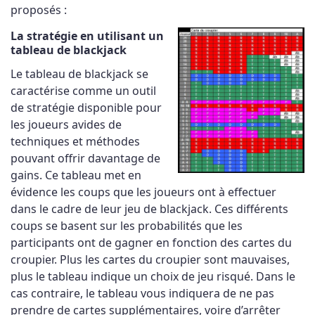
proposés :
La stratégie en utilisant un
tableau de blackjack
Le tableau de blackjack se
caractérise comme un outil
de stratégie disponible pour
les joueurs avides de
techniques et méthodes
pouvant offrir davantage de
gains. Ce tableau met en
évidence les coups que les joueurs ont à effectuer
dans le cadre de leur jeu de blackjack. Ces différents
coups se basent sur les probabilités que les
participants ont de gagner en fonction des cartes du
croupier. Plus les cartes du croupier sont mauvaises,
plus le tableau indique un choix de jeu risqué. Dans le
cas contraire, le tableau vous indiquera de ne pas
prendre de cartes supplémentaires, voire d’arrêter