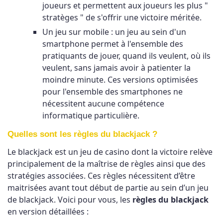
joueurs et permettent aux joueurs les plus "
stratèges " de s'offrir une victoire méritée.
Un jeu sur mobile : un jeu au sein d'un
smartphone permet à l'ensemble des
pratiquants de jouer, quand ils veulent, où ils
veulent, sans jamais avoir à patienter la
moindre minute. Ces versions optimisées
pour l'ensemble des smartphones ne
nécessitent aucune compétence
informatique particulière.
Quelles sont les règles du blackjack ?
Le blackjack est un jeu de casino dont la victoire relève
principalement de la maîtrise de règles ainsi que des
stratégies associées. Ces règles nécessitent d’être
maitrisées avant tout début de partie au sein d’un jeu
de blackjack. Voici pour vous, les
règles du blackjack
en version détaillées :