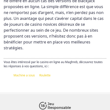
ne diffère en aucun cas des versions de blackjack
proposées en ligne. La simple différence est que vous
ne remportez pas d’argent, mais, n’en perdez pas non
plus. Un avantage qui peut s’avérer capital dans le cas
de joueurs de casino novices désireux de se
perfectionner au sein de ce jeu. De nombreux sites
proposent ces versions, n’hésitez donc pas à en
bénéficier pour mettre en place vos meilleures
stratégies.
Vous êtes intéressé par le casino en ligne au Maghreb, découvrez toutes
les réponses à vos questions, ici :
Machine a sous
Roulette