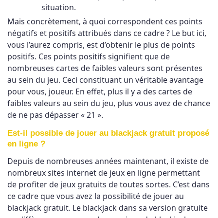
situation.
Mais concrètement, à quoi correspondent ces points
négatifs et positifs attribués dans ce cadre ? Le but ici,
vous l’aurez compris, est d’obtenir le plus de points
positifs. Ces points positifs signifient que de
nombreuses cartes de faibles valeurs sont présentes
au sein du jeu. Ceci constituant un véritable avantage
pour vous, joueur. En effet, plus il y a des cartes de
faibles valeurs au sein du jeu, plus vous avez de chance
de ne pas dépasser « 21 ».
Est-il possible de jouer au blackjack gratuit proposé
en ligne ?
Depuis de nombreuses années maintenant, il existe de
nombreux sites internet de jeux en ligne permettant
de profiter de jeux gratuits de toutes sortes. C’est dans
ce cadre que vous avez la possibilité de jouer au
blackjack gratuit. Le blackjack dans sa version gratuite