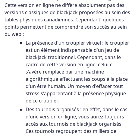
Cette version en ligne ne diffère absolument pas des
versions classiques de blackjack proposées au sein des
tables physiques canadiennes. Cependant, quelques
points permettent de comprendre son succès au sein
du web :
La présence d'un croupier virtuel : le croupier
est un élément indispensable d'un jeu de
blackjack traditionnel. Cependant, dans le
cadre de cette version en ligne, celui-ci
s'avère remplacé par une machine
algorithmique effectuant les coups à la place
d'un être humain. Un moyen d'effacer tout
stress s'apparentant à la présence physique
de ce croupier.
Des tournois organisés : en effet, dans le cas
d'une version en ligne, vous aurez toujours
accès aux tournois de blackjack organisés.
Ces tournois regroupent des milliers de