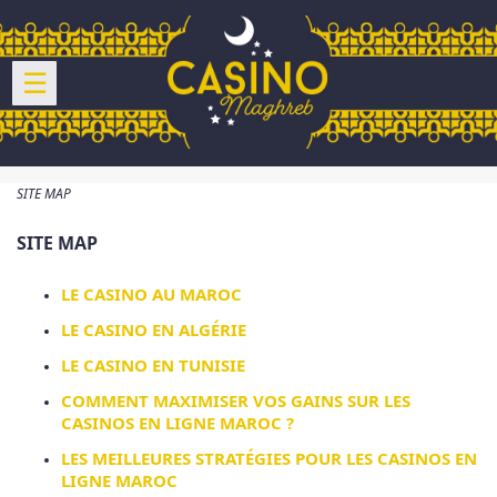
☰
SITE MAP
SITE MAP
LE CASINO AU MAROC
LE CASINO EN ALGÉRIE
LE CASINO EN TUNISIE
COMMENT MAXIMISER VOS GAINS SUR LES
CASINOS EN LIGNE MAROC ?
LES MEILLEURES STRATÉGIES POUR LES CASINOS EN
LIGNE MAROC