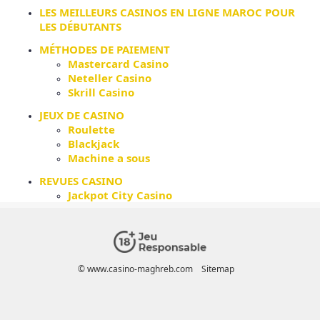
LES MEILLEURS CASINOS EN LIGNE MAROC POUR
LES DÉBUTANTS
MÉTHODES DE PAIEMENT
Mastercard Casino
Neteller Casino
Skrill Casino
JEUX DE CASINO
Roulette
Blackjack
Machine a sous
REVUES CASINO
Jackpot City Casino
© www.casino-maghreb.com
Sitemap