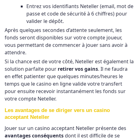
Entrez vos identifiants Neteller (email, mot de
passe et code de sécurité à 6 chiffres) pour
valider le dépôt.
Après quelques secondes d’attente seulement, les
fonds seront disponibles sur votre compte joueur,
vous permettant de commencer à jouer sans avoir à
attendre.
Si la chance est de votre côté, Neteller est également la
solution parfaite pour
retirer vos gains
. Il ne faudra
en effet patienter que quelques minutes/heures le
temps que le casino en ligne valide votre transfert
pour ensuite recevoir instantanément les fonds sur
votre compte Neteller.
Les avantages de se diriger vers un casino
acceptant Neteller
Jouer sur un casino acceptant Neteller présente des
avantages conséquents
dont il est difficile de se